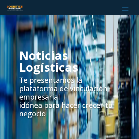
Noticias
Logísticas
Te presentamos la
plataforma de vinculación
empresarial
idónea para hacer crecer tu
negocio